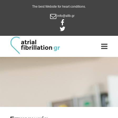
The best Website for heart conditions.
info@afib.gr