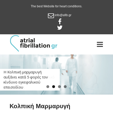
The best Website for heart conditions.
info@afib.gr
Η Κολπική μαρμαρυγή
αυξάνει κατά 5 φορές τον
κίνδυνο εγκεφαλικού
επεισοδίου
Κολπική Μαρμαρυγή