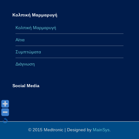
Κολπική Μαρμαρυγή
Κολπική Μαρμαρυγή
Αίτια
Συμπτώματα
Διάγνωση
Social Media
© 2015 Medtronic | Designed by
MainSys
.