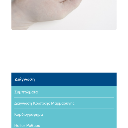
Διάγνωση
Συμπτώματα
Διάγνωση Κολπικής Μαρμαρυγής
Καρδιογράφημα
Holter Ρυθμού